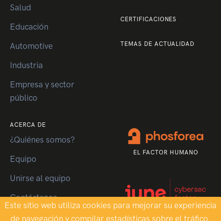
Salud
CERTIFICACIONES
Educación
TEMAS DE ACTUALIDAD
Automotive
Industria
Empresa y sector
público
ACERCA DE
¿Quiénes somos?
EL FACTOR HUMANO
Equipo
Unirse al equipo
Contáctenos
Este sitio web utiliza cookies para mejorar su experiencia
CYBERSEC FACTORY
de navegación y compilar estadísticas sobre el tráfico.